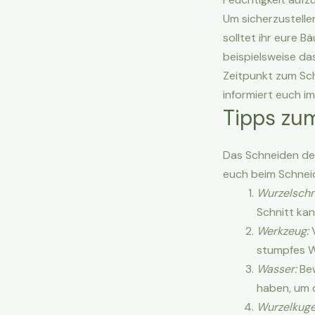
Um sicherzustelle
solltet ihr eure 
beispielsweise d
Zeitpunkt zum Sch
informiert euch im
Tipps zu
Das Schneiden der 
euch beim Schnei
Wurzelschni
Schnitt ka
Werkzeug:
V
stumpfes W
Wasser:
Bew
haben, um 
Wurzelkuge