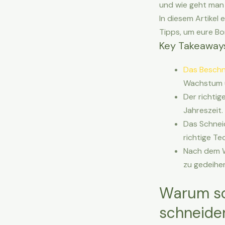
und wie geht man
In diesem Artikel 
Tipps, um eure Bo
Key Takeaway
Das Beschn
Wachstum u
Der richtig
Jahreszeit.
Das Schneid
richtige Te
Nach dem 
zu gedeihe
Warum sol
schneide