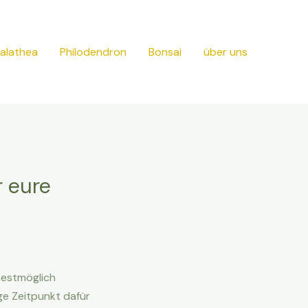
alathea
Philodendron
Bonsai
über uns
r eure
bestmöglich
ge Zeitpunkt dafür