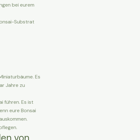
ingen bei eurem
Bonsai-Substrat
 Miniaturbäume. Es
aar Jahre zu
führen. Es ist
enn eure Bonsai
t auskommen.
pflegen.
den von