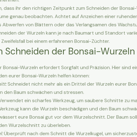
n, dass ihr den richtigen Zeitpunkt zum Schneiden der Bonsai
Bäume genau beobachten. Achtet auf Anzeichen einer ruhenden
as Abwerfen von Blättern oder das Verlangsamen des Wachstum
neiden der Wurzeln kann je nach Baumart und Standort variie
 Zweifelsfall bei einem erfahrenen Bonsai-Züchter.
m Schneiden der Bonsai-Wurzeln
Bonsai-Wurzeln erfordert Sorgfalt und Präzision. Hier sind ein
den eurer Bonsai-Wurzeln helfen können:
tt:
Schneidet nicht mehr als ein Drittel der Wurzeln eurer Bons
nn den Baum schwächen und stressen.
erwendet ein scharfes Werkzeug, um saubere Schnitte zu ma
erkzeug kann die Wurzeln beschädigen und den Baum schwä
ässert eure Bonsai gut vor dem Wurzelschnitt. Der Baum sol
den Wurzelschnitt zu überleben.
l:
Überprüft nach dem Schnitt die Wurzelkugel, um sicherzustel