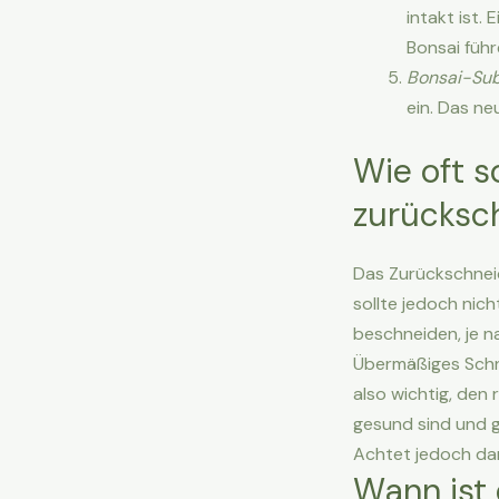
intakt ist.
Bonsai führ
Bonsai-Sub
ein. Das n
Wie oft s
zurücksc
Das Zurückschneid
sollte jedoch nich
beschneiden, je 
Übermäßiges Schn
also wichtig, de
gesund sind und g
Achtet jedoch dar
Wann ist