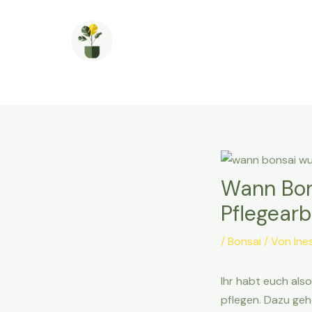
Zum
Inhalt
springen
Wann Bons
Pflegearb
/
Bonsai
/ Von
Ine
Ihr habt euch als
pflegen. Dazu geh