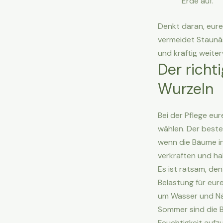
Erde auf.
Denkt daran, eure
vermeidet Staunäs
und kräftig weite
Der richt
Wurzeln
Bei der Pflege eur
wählen. Der beste
wenn die Bäume in
verkraften und ha
Es ist ratsam, de
Belastung für eur
um Wasser und Nä
Sommer sind die B
Feuchtigkeit auf