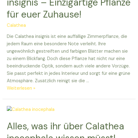
insignis – Einzigartige Pflanze
libbyana
für euer Zuhause!
wissen
solltet!
Calathea
Die Calathea insignis ist eine auffällige Zimmerpflanze, die
jedem Raum eine besondere Note verleiht. Ihre
ungewöhnlich gestreiften und farbigen Blätter machen sie
zu einem Blickfang. Doch diese Pflanze hat nicht nur eine
beeindruckende Optik, sondern auch viele andere Vorzüge.
Sie passt perfekt in jedes Interieur und sorgt für eine grüne
Atmosphäre. Zusätzlich reinigt sie die …
Entdeckt
Weiterlesen »
die
Calathea
insignis
–
Alles, was ihr über Calathea
Einzigartige
Pflanze