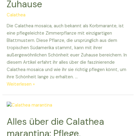
Zuhause
Calathea
Die Calathea mosaica, auch bekannt als Korbmarante, ist
eine pflegeleichte Zimmerpflanze mit einzigartigen
Blattmustern. Diese Pflanze, die ursprünglich aus dem
tropischen Südamerika stammt, kann mit ihrer
außergewöhnlichen Schönheit euer Zuhause bereichern. In
diesem Artikel erfahrt ihr alles über die faszinierende
Calathea mosaica und wie ihr sie richtig pflegen könnt, um
ihre Schönheit lange zu erhalten. …
Entdeckt
Weiterlesen »
die
Pracht
der
Calathea
Alles über die Calathea
mosaica
für
marantina: Pflege,
euer