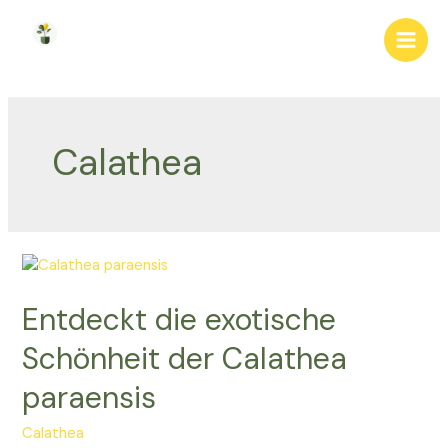
Zum
Inhalt
Main
springen
Men
Calathea
Entdeckt die exotische
Schönheit der Calathea
paraensis
Calathea