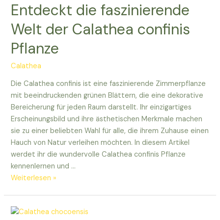
Entdeckt die faszinierende
für
eure
Welt der Calathea confinis
Indoor-
Pflanze
Begrünung
Calathea
Die Calathea confinis ist eine faszinierende Zimmerpflanze
mit beeindruckenden grünen Blättern, die eine dekorative
Bereicherung für jeden Raum darstellt. Ihr einzigartiges
Erscheinungsbild und ihre ästhetischen Merkmale machen
sie zu einer beliebten Wahl für alle, die ihrem Zuhause einen
Hauch von Natur verleihen möchten. In diesem Artikel
werdet ihr die wundervolle Calathea confinis Pflanze
kennenlernen und …
Entdeckt
Weiterlesen »
die
faszinierende
Welt