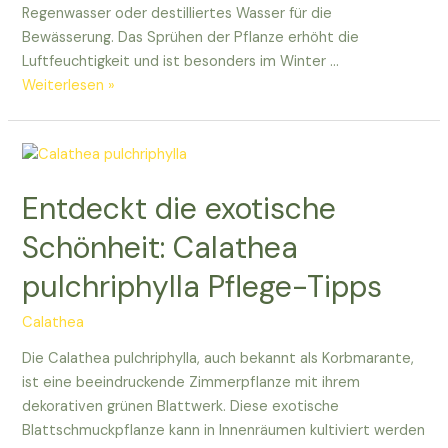
Regenwasser oder destilliertes Wasser für die
Bewässerung. Das Sprühen der Pflanze erhöht die
Luftfeuchtigkeit und ist besonders im Winter …
Alles
Weiterlesen »
über
Calathea
Altissima:
Pflege,
Entdeckt die exotische
Tipps
und
Schönheit: Calathea
mehr
pulchriphylla Pflege-Tipps
für
euch!
Calathea
Die Calathea pulchriphylla, auch bekannt als Korbmarante,
ist eine beeindruckende Zimmerpflanze mit ihrem
dekorativen grünen Blattwerk. Diese exotische
Blattschmuckpflanze kann in Innenräumen kultiviert werden