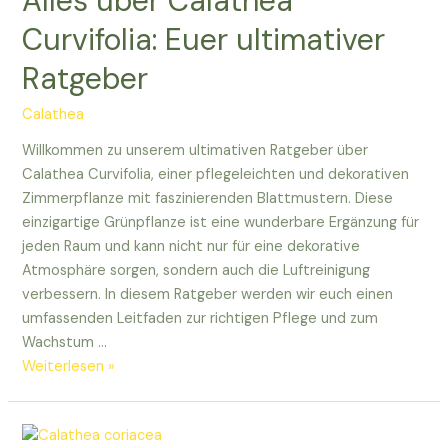
Alles über Calathea
euren
Curvifolia: Euer ultimativer
Indoor-
Ratgeber
Dschungel!
Calathea
Willkommen zu unserem ultimativen Ratgeber über
Calathea Curvifolia, einer pflegeleichten und dekorativen
Zimmerpflanze mit faszinierenden Blattmustern. Diese
einzigartige Grünpflanze ist eine wunderbare Ergänzung für
jeden Raum und kann nicht nur für eine dekorative
Atmosphäre sorgen, sondern auch die Luftreinigung
verbessern. In diesem Ratgeber werden wir euch einen
umfassenden Leitfaden zur richtigen Pflege und zum
Wachstum …
Alles
Weiterlesen »
über
Calathea
Curvifolia: