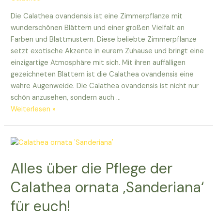
Die Calathea ovandensis ist eine Zimmerpflanze mit
wunderschönen Blättern und einer großen Vielfalt an
Farben und Blattmustern. Diese beliebte Zimmerpflanze
setzt exotische Akzente in eurem Zuhause und bringt eine
einzigartige Atmosphäre mit sich. Mit ihren auffälligen
gezeichneten Blättern ist die Calathea ovandensis eine
wahre Augenweide. Die Calathea ovandensis ist nicht nur
schön anzusehen, sondern auch …
Entdeckt
Weiterlesen »
die
exotische
Schönheit
der
Alles über die Pflege der
Calathea
ovandensis.
Calathea ornata ‚Sanderiana‘
für euch!