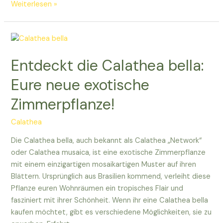
Entdeckt
Weiterlesen »
die
exotische
Schönheit:
Calathea
Entdeckt die Calathea bella:
bicajoux
zu
Eure neue exotische
Hause!
Zimmerpflanze!
Calathea
Die Calathea bella, auch bekannt als Calathea „Network“
oder Calathea musaica, ist eine exotische Zimmerpflanze
mit einem einzigartigen mosaikartigen Muster auf ihren
Blättern. Ursprünglich aus Brasilien kommend, verleiht diese
Pflanze euren Wohnräumen ein tropisches Flair und
fasziniert mit ihrer Schönheit. Wenn ihr eine Calathea bella
kaufen möchtet, gibt es verschiedene Möglichkeiten, sie zu