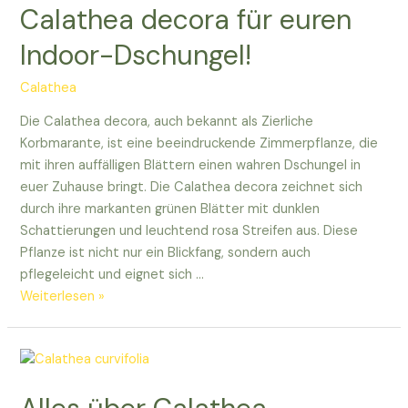
Calathea
Calathea decora für euren
discolor
Indoor-Dschungel!
wissen
solltet
Calathea
Die Calathea decora, auch bekannt als Zierliche
Korbmarante, ist eine beeindruckende Zimmerpflanze, die
mit ihren auffälligen Blättern einen wahren Dschungel in
euer Zuhause bringt. Die Calathea decora zeichnet sich
durch ihre markanten grünen Blätter mit dunklen
Schattierungen und leuchtend rosa Streifen aus. Diese
Pflanze ist nicht nur ein Blickfang, sondern auch
pflegeleicht und eignet sich …
Entdeckt
Weiterlesen »
die
faszinierende
Calathea
decora
für