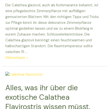
Die Calathea glaziovii, auch als Korbmarante bekannt, ist
eine pflegeleichte Zimmerpflanze mit auffälligen
gemusterten Blättern. Mit den richtigen Tipps und Tricks
zur Pflege könnt ihr diese dekorative Zimmerpflanze
optimal gedeihen lassen und sie zu einem Blickfang in
eurem Zuhause machen. Schlüsselerkenntnisse: Die
Calathea glaziovii benötigt einen feuchtwarmen und
halbschattigen Standort. Die Raumtemperatur sollte
zwischen 15 …
Pflegeleitfaden
Weiterlesen »
für
eure
Calathea
glaziovii:
Alles, was ihr über die
Tipps
&
exotische Calathea
Tricks
Flavirostris wissen müsst.