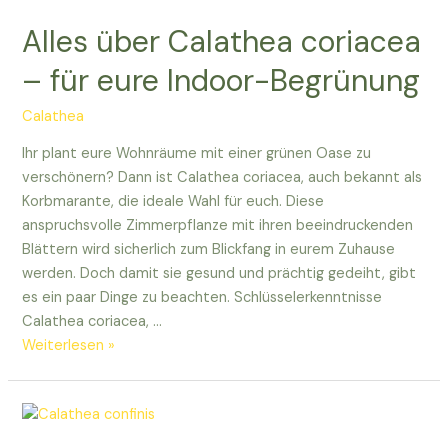
Euer
Alles über Calathea coriacea
ultimativer
Ratgeber
– für eure Indoor-Begrünung
Calathea
Ihr plant eure Wohnräume mit einer grünen Oase zu
verschönern? Dann ist Calathea coriacea, auch bekannt als
Korbmarante, die ideale Wahl für euch. Diese
anspruchsvolle Zimmerpflanze mit ihren beeindruckenden
Blättern wird sicherlich zum Blickfang in eurem Zuhause
werden. Doch damit sie gesund und prächtig gedeiht, gibt
es ein paar Dinge zu beachten. Schlüsselerkenntnisse
Calathea coriacea, …
Alles
Weiterlesen »
über
Calathea
coriacea
–