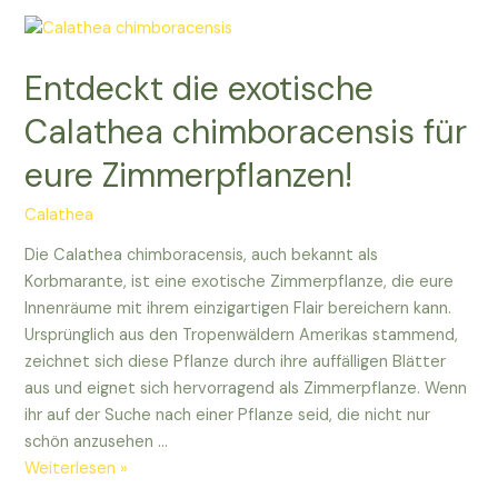
exotische
Calathea
chocoensis
Entdeckt die exotische
für
euer
Calathea chimboracensis für
Zuhause!
eure Zimmerpflanzen!
Calathea
Die Calathea chimboracensis, auch bekannt als
Korbmarante, ist eine exotische Zimmerpflanze, die eure
Innenräume mit ihrem einzigartigen Flair bereichern kann.
Ursprünglich aus den Tropenwäldern Amerikas stammend,
zeichnet sich diese Pflanze durch ihre auffälligen Blätter
aus und eignet sich hervorragend als Zimmerpflanze. Wenn
ihr auf der Suche nach einer Pflanze seid, die nicht nur
schön anzusehen …
Entdeckt
Weiterlesen »
die