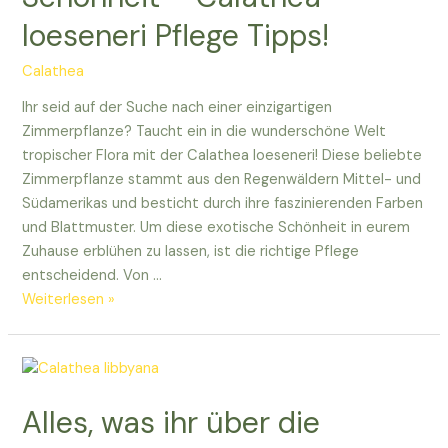
für
loeseneri Pflege Tipps!
euch.
Calathea
Ihr seid auf der Suche nach einer einzigartigen
Zimmerpflanze? Taucht ein in die wunderschöne Welt
tropischer Flora mit der Calathea loeseneri! Diese beliebte
Zimmerpflanze stammt aus den Regenwäldern Mittel- und
Südamerikas und besticht durch ihre faszinierenden Farben
und Blattmuster. Um diese exotische Schönheit in eurem
Zuhause erblühen zu lassen, ist die richtige Pflege
entscheidend. Von …
Entdeckt
Weiterlesen »
die
exotische
Schönheit
–
Alles, was ihr über die
Calathea
loeseneri