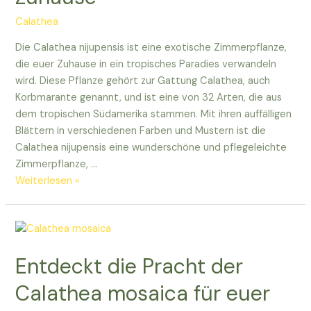
euch!
Calathea
Die Calathea nijupensis ist eine exotische Zimmerpflanze,
die euer Zuhause in ein tropisches Paradies verwandeln
wird. Diese Pflanze gehört zur Gattung Calathea, auch
Korbmarante genannt, und ist eine von 32 Arten, die aus
dem tropischen Südamerika stammen. Mit ihren auffälligen
Blättern in verschiedenen Farben und Mustern ist die
Calathea nijupensis eine wunderschöne und pflegeleichte
Zimmerpflanze, …
Entdeckt
Weiterlesen »
die
exotische
Calathea
nijupensis
Entdeckt die Pracht der
für
euer
Calathea mosaica für euer
Zuhause