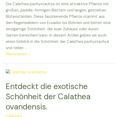
Die Calathea pachystachya ist eine attraktive Pflanze mit
großen, paddle-förmigen Blättern und langen, gestielten
Blütenständen. Diese faszinierende Pflanze stammt aus
den Regenwäldern von Ecuador bis Bolivien und bietet eine
einzigartige Schönheit, die euer Zuhause oder euren
Garten bereichern kann. In diesem Artikel geben wir euch
einen Einblick in die Schönheit der Calathea pachystachya
und teilen …
Entdeckt
Weiterlesen »
die
Schönheit
der
Calathea
Entdeckt die exotische
pachystachya
–
Schönheit der Calathea
ein
ovandensis.
Einblick!
Calathea