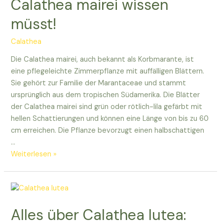
Calathea mairei wissen
und
müsst!
mehr!
Calathea
Die Calathea mairei, auch bekannt als Korbmarante, ist
eine pflegeleichte Zimmerpflanze mit auffälligen Blättern.
Sie gehört zur Familie der Marantaceae und stammt
ursprünglich aus dem tropischen Südamerika. Die Blätter
der Calathea mairei sind grün oder rötlich-lila gefärbt mit
hellen Schattierungen und können eine Länge von bis zu 60
cm erreichen. Die Pflanze bevorzugt einen halbschattigen
…
Alles,
Weiterlesen »
was
ihr
über
die
Alles über Calathea lutea:
Calathea