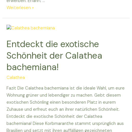
erwerben. Erfahrt …
Entdeckt
Weiterlesen »
die
Calathea
bella:
Eure
Entdeckt die exotische
neue
exotische
Schönheit der Calathea
Zimmerpflanze!
bachemiana!
Calathea
Fazit Die Calathea bachemiana ist die ideale Wahl, um eure
Wohnung grüner und lebendiger zu machen. Gebt diesem
exotischen Schönling einen besonderen Platz in eurem
Zuhause und erfreut euch an ihrer natürlichen Schönheit.
Entdeckt die exotische Schönheit der Calathea
bachemiana! Diese Korbmaranthe stammt ursprünglich aus
Brasilien und setzt mit ihren auffälligen gezeichneten