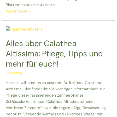
Blättern exotische Akzente …
Entdeckt
Weiterlesen »
die
exotische
Schönheit
der
Alles über Calathea
Calathea
bachemiana!
Altissima: Pflege, Tipps und
mehr für euch!
Calathea
Herzlich willkommen zu unserem Artikel über Calathea
Altissima! Hier findet ihr alle wichtigen Informationen zur
Pflege dieser faszinierenden Zimmerpflanze.
Schlüsselerkenntnisse: Calathea Altissima ist eine
exotische Zimmerpflanze, die regelmäßige Bewässerung
benötigt. Verwende warmes und kalkarmes Wasser wie