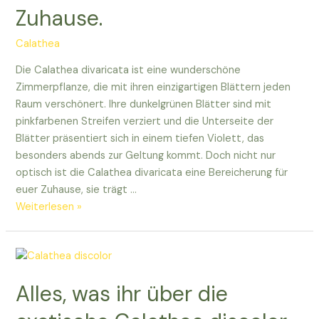
Zuhause.
exotica!
Calathea
Die Calathea divaricata ist eine wunderschöne
Zimmerpflanze, die mit ihren einzigartigen Blättern jeden
Raum verschönert. Ihre dunkelgrünen Blätter sind mit
pinkfarbenen Streifen verziert und die Unterseite der
Blätter präsentiert sich in einem tiefen Violett, das
besonders abends zur Geltung kommt. Doch nicht nur
optisch ist die Calathea divaricata eine Bereicherung für
euer Zuhause, sie trägt …
Entdeckt
Weiterlesen »
die
einzigartige
Calathea
divaricata
Alles, was ihr über die
für
euer