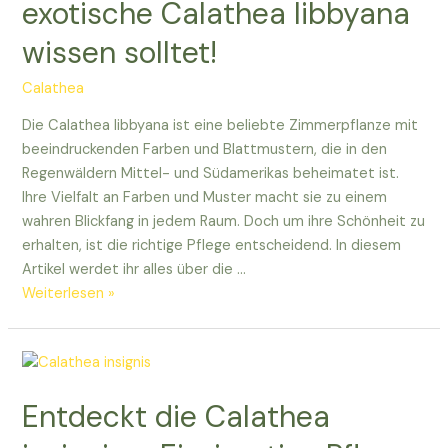
exotische Calathea libbyana
Pflege
wissen solltet!
Tipps!
Calathea
Die Calathea libbyana ist eine beliebte Zimmerpflanze mit
beeindruckenden Farben und Blattmustern, die in den
Regenwäldern Mittel- und Südamerikas beheimatet ist.
Ihre Vielfalt an Farben und Muster macht sie zu einem
wahren Blickfang in jedem Raum. Doch um ihre Schönheit zu
erhalten, ist die richtige Pflege entscheidend. In diesem
Artikel werdet ihr alles über die …
Alles,
Weiterlesen »
was
ihr
über
die
Entdeckt die Calathea
exotische
Calathea