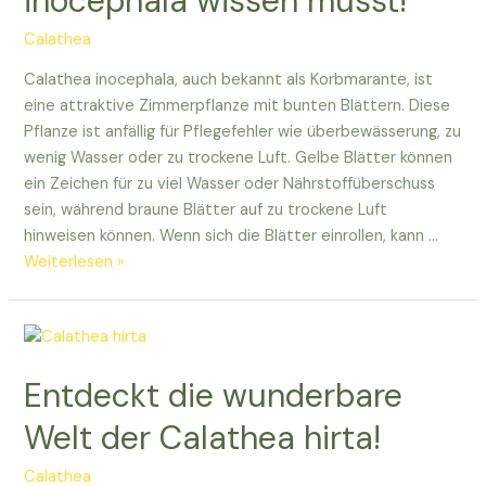
inocephala wissen müsst!
für
euer
Calathea
Zuhause!
Calathea inocephala, auch bekannt als Korbmarante, ist
eine attraktive Zimmerpflanze mit bunten Blättern. Diese
Pflanze ist anfällig für Pflegefehler wie überbewässerung, zu
wenig Wasser oder zu trockene Luft. Gelbe Blätter können
ein Zeichen für zu viel Wasser oder Nährstoffüberschuss
sein, während braune Blätter auf zu trockene Luft
hinweisen können. Wenn sich die Blätter einrollen, kann …
Alles,
Weiterlesen »
was
ihr
über
Calathea
Entdeckt die wunderbare
inocephala
wissen
Welt der Calathea hirta!
müsst!
Calathea