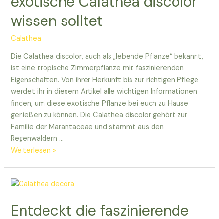
exotische Calathea discolor
Zuhause.
wissen solltet
Calathea
Die Calathea discolor, auch als „lebende Pflanze“ bekannt,
ist eine tropische Zimmerpflanze mit faszinierenden
Eigenschaften. Von ihrer Herkunft bis zur richtigen Pflege
werdet ihr in diesem Artikel alle wichtigen Informationen
finden, um diese exotische Pflanze bei euch zu Hause
genießen zu können. Die Calathea discolor gehört zur
Familie der Marantaceae und stammt aus den
Regenwäldern …
Alles,
Weiterlesen »
was
ihr
über
die
Entdeckt die faszinierende
exotische