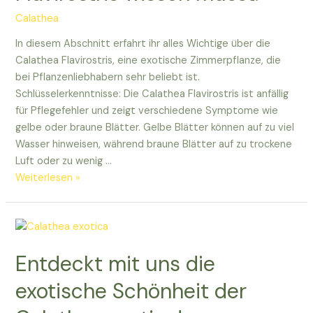
Calathea
In diesem Abschnitt erfahrt ihr alles Wichtige über die
Calathea Flavirostris, eine exotische Zimmerpflanze, die
bei Pflanzenliebhabern sehr beliebt ist.
Schlüsselerkenntnisse: Die Calathea Flavirostris ist anfällig
für Pflegefehler und zeigt verschiedene Symptome wie
gelbe oder braune Blätter. Gelbe Blätter können auf zu viel
Wasser hinweisen, während braune Blätter auf zu trockene
Luft oder zu wenig …
Alles,
Weiterlesen »
was
ihr
über
die
Entdeckt mit uns die
exotische
Calathea
exotische Schönheit der
Flavirostris
wissen