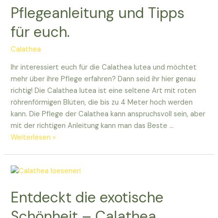
mairei
Pflegeanleitung und Tipps
wissen
für euch.
müsst!
Calathea
Ihr interessiert euch für die Calathea lutea und möchtet
mehr über ihre Pflege erfahren? Dann seid ihr hier genau
richtig! Die Calathea lutea ist eine seltene Art mit roten
röhrenförmigen Blüten, die bis zu 4 Meter hoch werden
kann. Die Pflege der Calathea kann anspruchsvoll sein, aber
mit der richtigen Anleitung kann man das Beste …
Alles
Weiterlesen »
über
Calathea
lutea:
Pflegeanleitung
Entdeckt die exotische
und
Tipps
Schönheit – Calathea