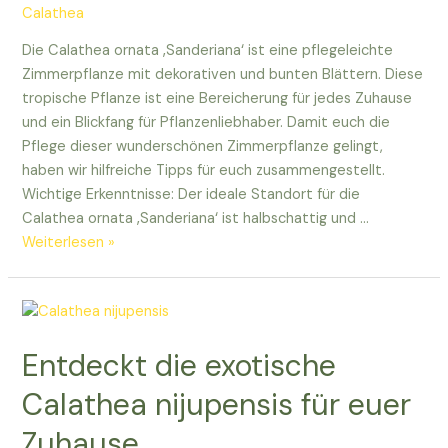
Calathea
Die Calathea ornata ‚Sanderiana‘ ist eine pflegeleichte
Zimmerpflanze mit dekorativen und bunten Blättern. Diese
tropische Pflanze ist eine Bereicherung für jedes Zuhause
und ein Blickfang für Pflanzenliebhaber. Damit euch die
Pflege dieser wunderschönen Zimmerpflanze gelingt,
haben wir hilfreiche Tipps für euch zusammengestellt.
Wichtige Erkenntnisse: Der ideale Standort für die
Calathea ornata ‚Sanderiana‘ ist halbschattig und …
Alles
Weiterlesen »
über
die
Pflege
der
Entdeckt die exotische
Calathea
ornata
Calathea nijupensis für euer
‚Sanderiana‘
Zuhause
für