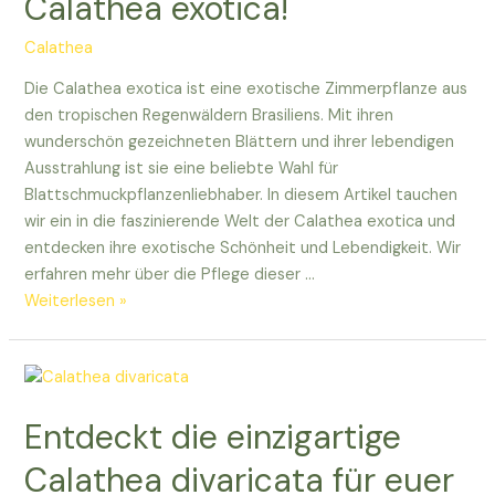
Calathea exotica!
müsst.
Calathea
Die Calathea exotica ist eine exotische Zimmerpflanze aus
den tropischen Regenwäldern Brasiliens. Mit ihren
wunderschön gezeichneten Blättern und ihrer lebendigen
Ausstrahlung ist sie eine beliebte Wahl für
Blattschmuckpflanzenliebhaber. In diesem Artikel tauchen
wir ein in die faszinierende Welt der Calathea exotica und
entdecken ihre exotische Schönheit und Lebendigkeit. Wir
erfahren mehr über die Pflege dieser …
Entdeckt
Weiterlesen »
mit
uns
die
exotische
Entdeckt die einzigartige
Schönheit
der
Calathea divaricata für euer
Calathea