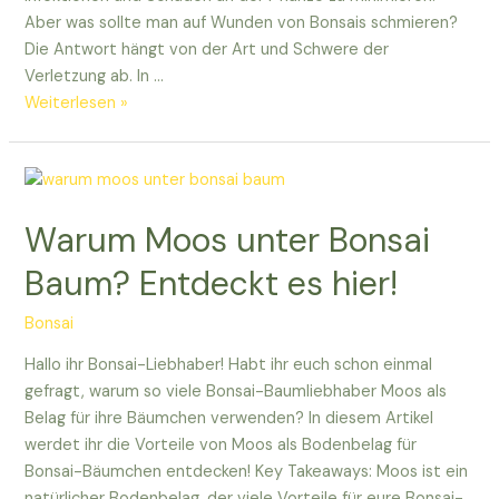
Aber was sollte man auf Wunden von Bonsais schmieren?
Die Antwort hängt von der Art und Schwere der
Verletzung ab. In …
Was
Weiterlesen »
ihr
auf
Wunden
von
Warum Moos unter Bonsai
Bonsais
schmieren
Baum? Entdeckt es hier!
solltet
Bonsai
Hallo ihr Bonsai-Liebhaber! Habt ihr euch schon einmal
gefragt, warum so viele Bonsai-Baumliebhaber Moos als
Belag für ihre Bäumchen verwenden? In diesem Artikel
werdet ihr die Vorteile von Moos als Bodenbelag für
Bonsai-Bäumchen entdecken! Key Takeaways: Moos ist ein
natürlicher Bodenbelag, der viele Vorteile für eure Bonsai-