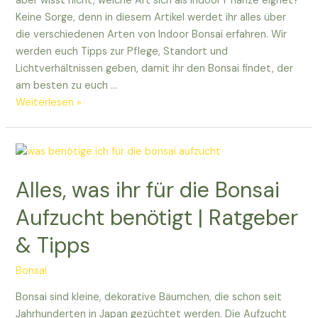
aber wisst nicht, welche Art sich als Indoor Pflanze eignet?
Keine Sorge, denn in diesem Artikel werdet ihr alles über
die verschiedenen Arten von Indoor Bonsai erfahren. Wir
werden euch Tipps zur Pflege, Standort und
Lichtverhältnissen geben, damit ihr den Bonsai findet, der
am besten zu euch …
Sucht
Weiterlesen »
ihr
den
perfekten
Indoor
Alles, was ihr für die Bonsai
Bonsai?
Entdeckt,
Aufzucht benötigt | Ratgeber
was
& Tipps
sich
eignet!
Bonsai
Bonsai sind kleine, dekorative Bäumchen, die schon seit
Jahrhunderten in Japan gezüchtet werden. Die Aufzucht