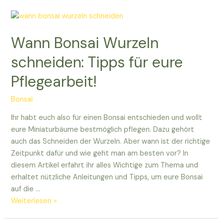
ein
Bonsai
einen
Wann Bonsai Wurzeln
neuen
Topf?
schneiden: Tipps für eure
Tipps
Pflegearbeit!
für
euch!
Bonsai
Ihr habt euch also für einen Bonsai entschieden und wollt
eure Miniaturbäume bestmöglich pflegen. Dazu gehört
auch das Schneiden der Wurzeln. Aber wann ist der richtige
Zeitpunkt dafür und wie geht man am besten vor? In
diesem Artikel erfahrt ihr alles Wichtige zum Thema und
erhaltet nützliche Anleitungen und Tipps, um eure Bonsai
auf die …
Wann
Weiterlesen »
Bonsai