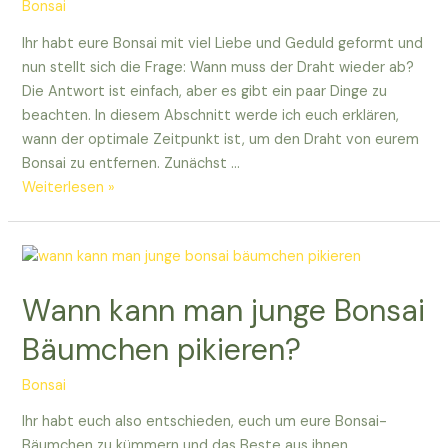
Bonsai
Ihr habt eure Bonsai mit viel Liebe und Geduld geformt und
nun stellt sich die Frage: Wann muss der Draht wieder ab?
Die Antwort ist einfach, aber es gibt ein paar Dinge zu
beachten. In diesem Abschnitt werde ich euch erklären,
wann der optimale Zeitpunkt ist, um den Draht von eurem
Bonsai zu entfernen. Zunächst …
Wann
Weiterlesen »
muss
Draht
bei
Bonsai
Wann kann man junge Bonsai
wieder
ab?
Bäumchen pikieren?
Bonsai
Ihr habt euch also entschieden, euch um eure Bonsai-
Bäumchen zu kümmern und das Beste aus ihnen