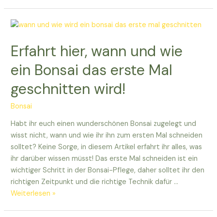
bekommt
eure
Bonsai
Ulme
Erfahrt hier, wann und wie
immer
gelbe
ein Bonsai das erste Mal
Blätter:
geschnitten wird!
Gründe
&
Bonsai
Lösungen
Habt ihr euch einen wunderschönen Bonsai zugelegt und
wisst nicht, wann und wie ihr ihn zum ersten Mal schneiden
solltet? Keine Sorge, in diesem Artikel erfahrt ihr alles, was
ihr darüber wissen müsst! Das erste Mal schneiden ist ein
wichtiger Schritt in der Bonsai-Pflege, daher solltet ihr den
richtigen Zeitpunkt und die richtige Technik dafür …
Erfahrt
Weiterlesen »
hier,
wann