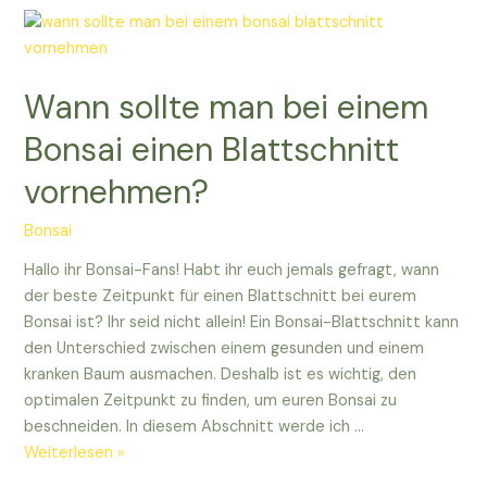
und
wie
ein
Wann sollte man bei einem
Bonsai
das
Bonsai einen Blattschnitt
erste
vornehmen?
Mal
geschnitten
Bonsai
wird!
Hallo ihr Bonsai-Fans! Habt ihr euch jemals gefragt, wann
der beste Zeitpunkt für einen Blattschnitt bei eurem
Bonsai ist? Ihr seid nicht allein! Ein Bonsai-Blattschnitt kann
den Unterschied zwischen einem gesunden und einem
kranken Baum ausmachen. Deshalb ist es wichtig, den
optimalen Zeitpunkt zu finden, um euren Bonsai zu
beschneiden. In diesem Abschnitt werde ich …
Wann
Weiterlesen »
sollte