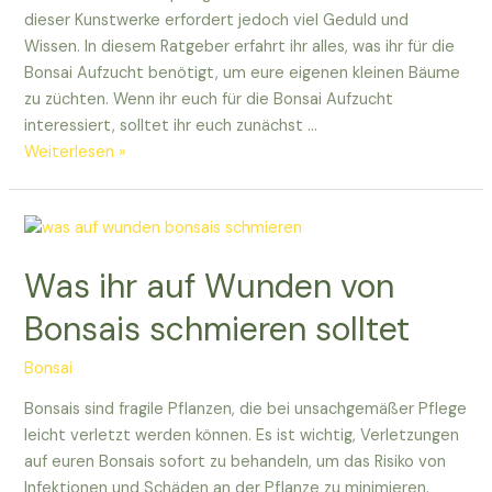
dieser Kunstwerke erfordert jedoch viel Geduld und
Wissen. In diesem Ratgeber erfahrt ihr alles, was ihr für die
Bonsai Aufzucht benötigt, um eure eigenen kleinen Bäume
zu züchten. Wenn ihr euch für die Bonsai Aufzucht
interessiert, solltet ihr euch zunächst …
Alles,
Weiterlesen »
was
ihr
für
die
Was ihr auf Wunden von
Bonsai
Aufzucht
Bonsais schmieren solltet
benötigt
|
Bonsai
Ratgeber
Bonsais sind fragile Pflanzen, die bei unsachgemäßer Pflege
&
leicht verletzt werden können. Es ist wichtig, Verletzungen
Tipps
auf euren Bonsais sofort zu behandeln, um das Risiko von
Infektionen und Schäden an der Pflanze zu minimieren.