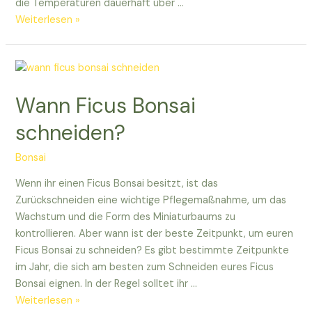
die Temperaturen dauerhaft über …
Wann
Weiterlesen »
ihr
euren
Freiland
Bonsai
Wann Ficus Bonsai
aus
dem
schneiden?
Winterquartier
holen
Bonsai
solltet
Wenn ihr einen Ficus Bonsai besitzt, ist das
Zurückschneiden eine wichtige Pflegemaßnahme, um das
Wachstum und die Form des Miniaturbaums zu
kontrollieren. Aber wann ist der beste Zeitpunkt, um euren
Ficus Bonsai zu schneiden? Es gibt bestimmte Zeitpunkte
im Jahr, die sich am besten zum Schneiden eures Ficus
Bonsai eignen. In der Regel solltet ihr …
Wann
Weiterlesen »