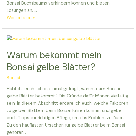
Bonsai Buchsbaums verhindern können und bieten
Lösungen an. …
Warum
Weiterlesen »
blüht
euer
Bonsai
Buchsbaum
Warum bekommt mein
nicht?
Hier
Bonsai gelbe Blätter?
klären
wir’s!
Bonsai
Habt ihr euch schon einmal gefragt, warum euer Bonsai
gelbe Blätter bekommt? Die Gründe dafür können vielfältig
sein. In diesem Abschnitt erkläre ich euch, welche Faktoren
zu gelben Blättern beim Bonsai führen können und gebe
euch Tipps zur richtigen Pflege, um das Problem zu lösen.
Zu den häufigsten Ursachen für gelbe Blätter beim Bonsai
gehören …