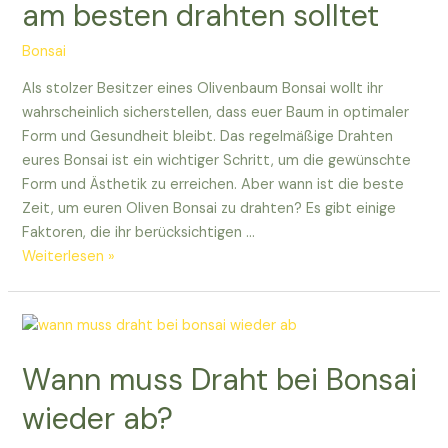
am besten drahten solltet
Bonsai
Als stolzer Besitzer eines Olivenbaum Bonsai wollt ihr
wahrscheinlich sicherstellen, dass euer Baum in optimaler
Form und Gesundheit bleibt. Das regelmäßige Drahten
eures Bonsai ist ein wichtiger Schritt, um die gewünschte
Form und Ästhetik zu erreichen. Aber wann ist die beste
Zeit, um euren Oliven Bonsai zu drahten? Es gibt einige
Faktoren, die ihr berücksichtigen …
Wann
Weiterlesen »
ihr
euren
Oliven
Bonsai
Wann muss Draht bei Bonsai
am
besten
wieder ab?
drahten
solltet