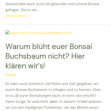
Geduld kann auch euch ein gesunder und schöne Bonsai
gelingen. Bevor wir …
Das
Weiterlesen »
Geheimnis
gelüftet:
Warum
ist
Warum blüht euer Bonsai
es
so
Buchsbaum nicht? Hier
schwer
klären wir’s!
einen
Bonsai
Bonsai
zu
züchten?
Ihr habt euch sicherlich viel Mühe und Zeit gegeben, um
euren Bonsai Buchsbaum zu pflegen und zu formen. Aber
trotz all eurer Bemühungen blüht er nicht wie erhofft?
Keine Sorge, ihr seid nicht allein. In diesem Artikel widmen
wir uns den häufigsten Problemen, die das Blühen eures