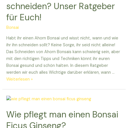
dem
schneiden? Unser Ratgeber
Düngen
für Euch!
beginnen
solltet
Bonsai
Habt ihr einen Ahorn Bonsai und wisst nicht, wann und wie
ihr ihn schneiden sollt? Keine Sorge, ihr seid nicht alleine!
Das Schneiden von Ahorn Bonsais kann schwierig sein, aber
mit den richtigen Tipps und Techniken könnt ihr euren
Bonsai gesund und schön halten. In diesem Ratgeber
werden wir euch alles Wichtige darüber erklären, wann …
Wann
Weiterlesen »
Ahorn
Bonsai
schneiden?
Unser
Wie pflegt man einen Bonsai
Ratgeber
für
Ficus Ginseng?
Euch!