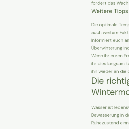
fördert das Wachs
Weitere Tipps
Die optimale Temp
auch weitere Fakto
Informiert euch a
Überwinterung indi
Wenn ihr euren Fr
ihr dies langsam t
ihn wieder an die
Die rich
Winterm
Wasser ist lebensw
Bewässerung in de
Ruhezustand einni