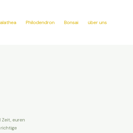
alathea
Philodendron
Bonsai
über uns
 Zeit, euren
richtige