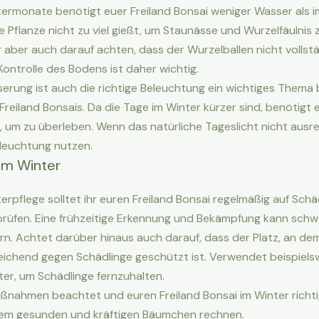
ermonate benötigt euer Freiland Bonsai weniger Wasser als 
ie Pflanze nicht zu viel gießt, um Staunässe und Wurzelfäulnis
hr aber auch darauf achten, dass der Wurzelballen nicht vollst
Kontrolle des Bodens ist daher wichtig.
rung ist auch die richtige Beleuchtung ein wichtiges Thema 
Freiland Bonsais. Da die Tage im Winter kürzer sind, benötigt 
, um zu überleben. Wenn das natürliche Tageslicht nicht ausrei
eleuchtung nutzen.
 im Winter
rpflege solltet ihr euren Freiland Bonsai regelmäßig auf Schä
prüfen. Eine frühzeitige Erkennung und Bekämpfung kann sch
n. Achtet darüber hinaus auch darauf, dass der Platz, an dem
eichend gegen Schädlinge geschützt ist. Verwendet beispielsw
ter, um Schädlinge fernzuhalten.
ßnahmen beachtet und euren Freiland Bonsai im Winter richtig
inem gesunden und kräftigen Bäumchen rechnen.