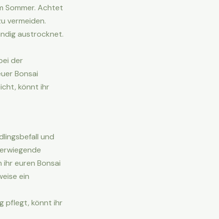
im Sommer. Achtet
 zu vermeiden.
ändig austrocknet.
bei der
euer Bonsai
cht, könnt ihr
dlingsbefall und
werwiegende
 ihr euren Bonsai
eise ein
 pflegt, könnt ihr