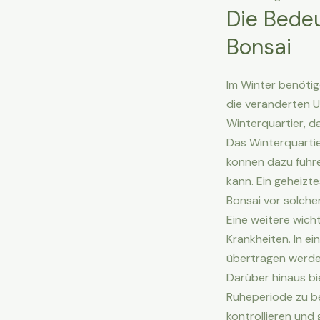
Die Bedeu
Bonsai
Im Winter benötig
die veränderten 
Winterquartier, d
Das Winterquarti
können dazu führe
kann. Ein geheizt
Bonsai vor solch
Eine weitere wich
Krankheiten. In e
übertragen werden,
Darüber hinaus bi
Ruheperiode zu be
kontrollieren un