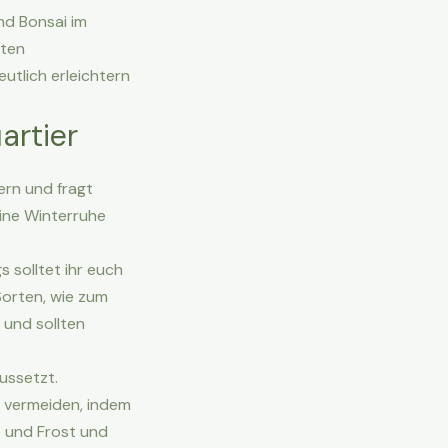
nd Bonsai im
eten
utlich erleichtern
artier
ern und fragt
eine Winterruhe
 solltet ihr euch
Sorten, wie zum
 und sollten
ussetzt.
r vermeiden, indem
te und Frost und