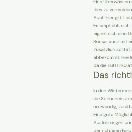
Eine Überwässerun
dies zu vermeiden,
Auch hier gilt: Lie
Es empfiehlt sich,
eignet sich eine G
Bonsai auch mit 
Zusätzlich solltet
abbekommt. Hierfü
da die Luftzirkula
Das richt
In den Wintermona
die Sonneneinstra
notwendig, zusätzl
Eine gute Möglich
Ausführungen und 
der richtigen Far