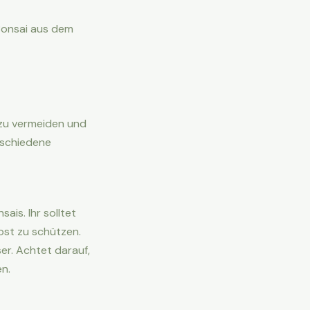
Bonsai aus dem
 zu vermeiden und
rschiedene
ais. Ihr solltet
ost zu schützen.
r. Achtet darauf,
n.