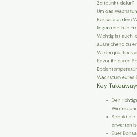
Zeitpunkt dafür?
Um das Wachstum u
Bonsai aus dem W
liegen und kein Fr
Wichtig ist auch,
ausreichend zu erh
Winterquartier ve
Bevor ihr euren Bo
Bodentemperatur w
Wachstum eures B
Key Takeaway
Den richti
Winterquart
Sobald die
erwarten is
Euer Bonsa