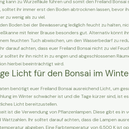
g kann zu Wurzelfäule führen und somit den Freiland Bonsai
 solltet ihr immer erst den Boden abtrocknen lassen, bevor ih
ber zu wenig als zu viel.
 den Boden bei der Bewässerung lediglich feucht zu halten, nic
ießkanne mit feiner Brause besonders gut. Alternativ könnt ihr
einem feuchten Tuch abwischen, um den Wasserbedarf zu redu
 ihr darauf achten, dass euer Freiland Bonsai nicht zu viel Feuc
r solltet ihr ihn nicht in zu engen und abgeschlossenen Räum
tion hierbei beeinträchtigt wird.
ige Licht für den Bonsai im Winte
ten benötigt euer Freiland Bonsai ausreichend Licht, um ges
hlung im Winter schwächer ist und die Tage kürzer sind, ist es
iches Licht bereitzustellen.
keit ist die Verwendung von Pflanzenlampen. Diese gibt es in
Wattzahlen. Ihr solltet darauf achten, dass die Lampen ausre
btemperatur abgeben. Eine Farbtemperatur von 6.500 K ist opt