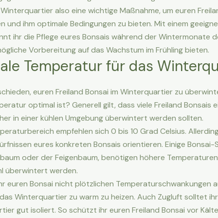
 Winterquartier also eine wichtige Maßnahme, um euren Freila
n und ihm optimale Bedingungen zu bieten. Mit einem geeign
nnt ihr die Pflege eures Bonsais während der Wintermonate de
ögliche Vorbereitung auf das Wachstum im Frühling bieten.
ale Temperatur für das Winterqu
schieden, euren Freiland Bonsai im Winterquartier zu überwint
ratur optimal ist? Generell gilt, dass viele Freiland Bonsais 
er in einer kühlen Umgebung überwintert werden sollten.
eraturbereich empfehlen sich 0 bis 10 Grad Celsius. Allerdings
rfnissen eures konkreten Bonsais orientieren. Einige Bonsai-
venbaum oder der Feigenbaum, benötigen höhere Temperaturen
hl überwintert werden.
 ihr euren Bonsai nicht plötzlichen Temperaturschwankungen a
das Winterquartier zu warm zu heizen. Auch Zugluft solltet ih
tier gut isoliert. So schützt ihr euren Freiland Bonsai vor Käl