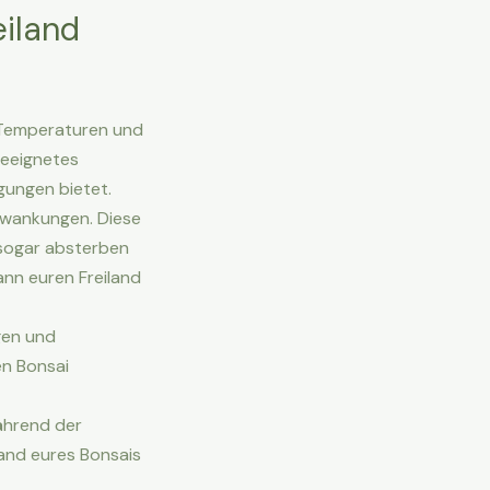
eiland
n Temperaturen und
geeignetes
gungen bietet.
hwankungen. Diese
 sogar absterben
ann euren Freiland
gen und
en Bonsai
ährend der
and eures Bonsais