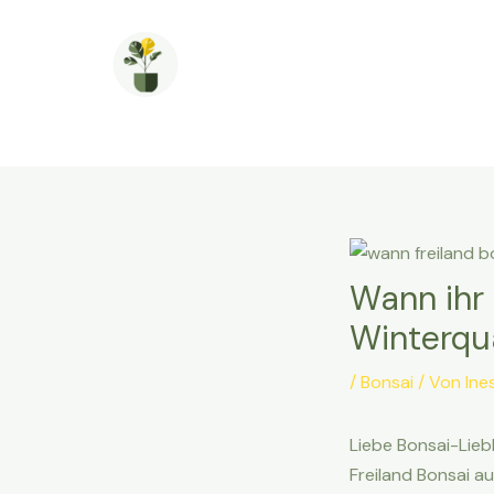
Zum
Inhalt
springen
Wann ihr 
Winterqua
/
Bonsai
/ Von
Ine
Liebe Bonsai-Lieb
Freiland Bonsai a