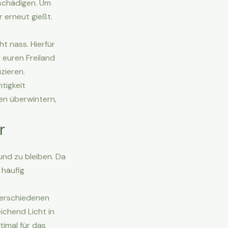
 schädigen. Um
r erneut gießt.
ht nass. Hierfür
 euren Freiland
zieren.
htigkeit
en überwintern,
r
und zu bleiben. Da
 häufig
 verschiedenen
ichend Licht in
imal für das