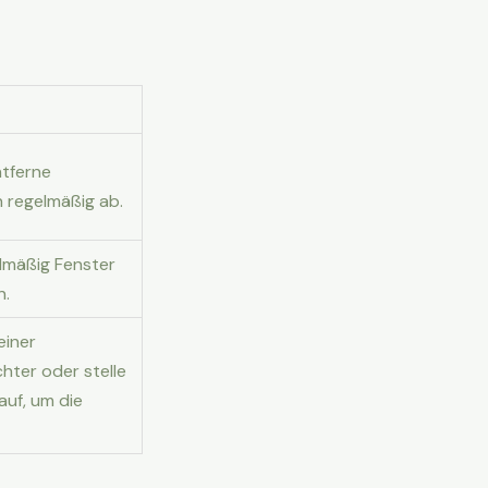
ntferne
n regelmäßig ab.
elmäßig Fenster
n.
einer
hter oder stelle
auf, um die