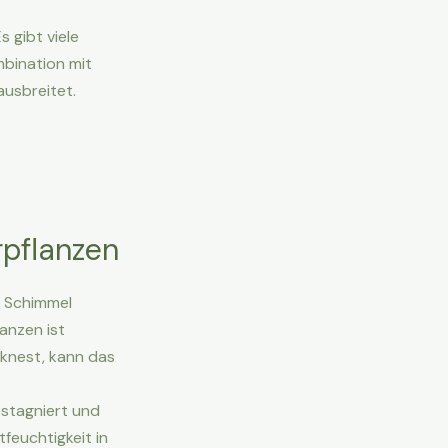
 gibt viele
bination mit
ausbreitet.
rpflanzen
n Schimmel
anzen ist
cknest, kann das
 stagniert und
feuchtigkeit in