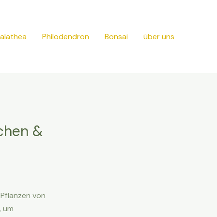
alathea
Philodendron
Bonsai
über uns
chen &
 Pflanzen von
, um