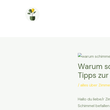
Zum
Inhalt
springen
Warum sc
Tipps zu
/
alles über Zimm
Hallo du liebe/r Z
Schimmel befallen 