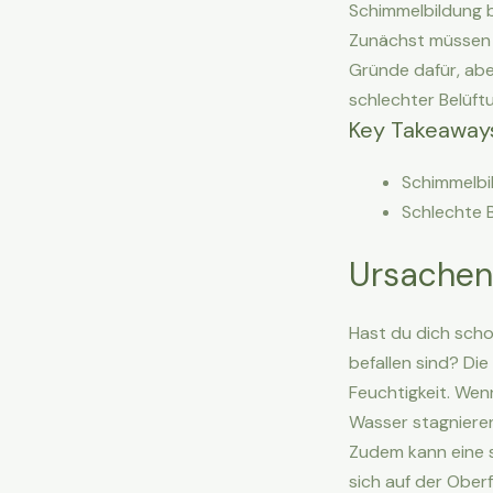
Schimmelbildung 
Zunächst müssen w
Gründe dafür, abe
schlechter Belüftu
Key Takeaway
Schimmelbil
Schlechte 
Ursachen
Hast du dich sch
befallen sind? Di
Feuchtigkeit. Wen
Wasser stagniere
Zudem kann eine s
sich auf der Ober