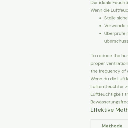
Der ideale Feucht
Wenn die Luftfeuc
Stelle sich
Verwende ei
Überprüfe 
überschüss
To reduce the humi
proper ventilation
the frequency of w
Wenn du die Luftf
Luftentfeuchter z
Luftfeuchtigkeit 
Bewässerungsfreq
Effektive Met
Methode