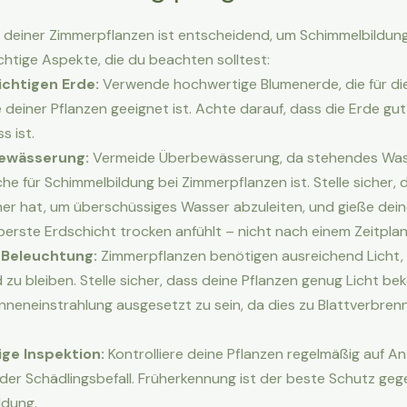
ge deiner Zimmerpflanzen ist entscheidend, um Schimmelbildun
ichtige Aspekte, die du beachten solltest:
ichtigen Erde:
Verwende hochwertige Blumenerde, die für die
 deiner Pflanzen geeignet ist. Achte darauf, dass die Erde gut
s ist.
Bewässerung:
Vermeide Überbewässerung, da stehendes Was
e für Schimmelbildung bei Zimmerpflanzen ist. Stelle sicher, 
er hat, um überschüssiges Wasser abzuleiten, und gieße dein
erste Erdschicht trocken anfühlt – nicht nach einem Zeitplan
Beleuchtung:
Zimmerpflanzen benötigen ausreichend Licht
zu bleiben. Stelle sicher, dass deine Pflanzen genug Licht b
nneneinstrahlung ausgesetzt zu sein, da dies zu Blattverbre
ge Inspektion:
Kontrolliere deine Pflanzen regelmäßig auf A
der Schädlingsbefall. Früherkennung ist der beste Schutz geg
ldung.