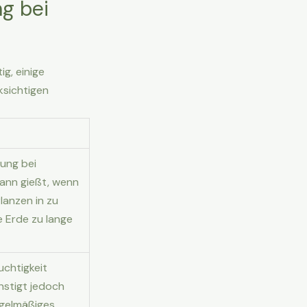
g bei
g, einige
ksichtigen
ung bei
dann gießt, wenn
lanzen in zu
e Erde zu lange
uchtigkeit
nstigt jedoch
egelmäßiges