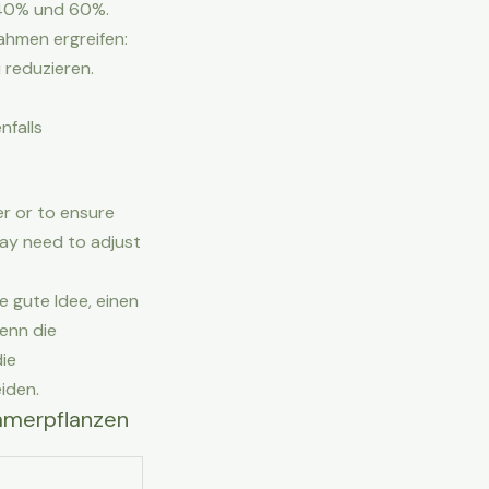
n 40% und 60%.
ahmen ergreifen:
u reduzieren.
nfalls
er or to ensure
may need to adjust
e gute Idee, einen
enn die
die
iden.
immerpflanzen