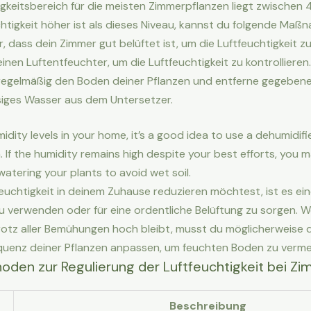
igkeitsbereich für die meisten Zimmerpflanzen liegt zwische
htigkeit höher ist als dieses Niveau, kannst du folgende Maßn
er, dass dein Zimmer gut belüftet ist, um die Luftfeuchtigkeit z
nen Luftentfeuchter, um die Luftfeuchtigkeit zu kontrollieren.
regelmäßig den Boden deiner Pflanzen und entferne gegebene
iges Wasser aus dem Untersetzer.
dity levels in your home, it’s a good idea to use a dehumidifi
. If the humidity remains high despite your best efforts, you 
atering your plants to avoid wet soil.
euchtigkeit in deinem Zuhause reduzieren möchtest, ist es ein
u verwenden oder für eine ordentliche Belüftung zu sorgen. W
trotz aller Bemühungen hoch bleibt, musst du möglicherweise 
uenz deiner Pflanzen anpassen, um feuchten Boden zu verme
hoden zur Regulierung der Luftfeuchtigkeit bei Z
Beschreibung