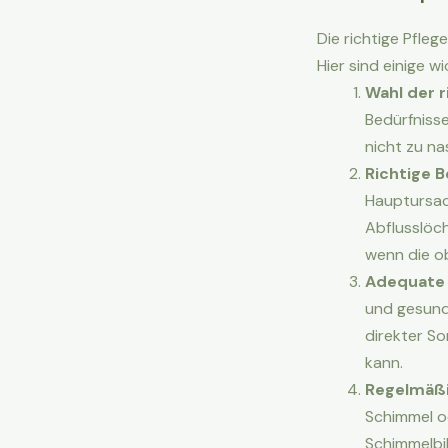
Die richtige Pfle
Hier sind einige w
Wahl der r
Bedürfnisse
nicht zu nas
Richtige 
Hauptursach
Abflusslöch
wenn die ob
Adequate 
und gesund 
direkter So
kann.
Regelmäßi
Schimmel o
Schimmelbi