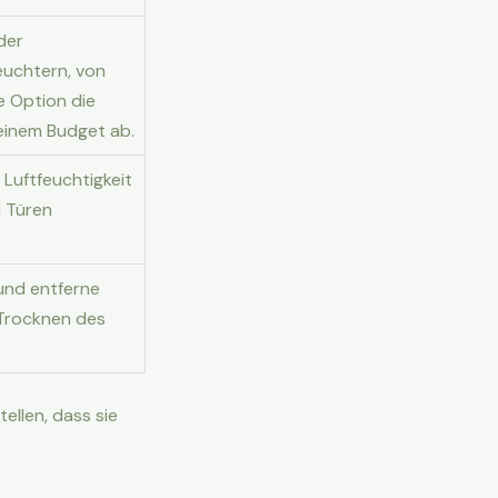
der
euchtern, von
he Option die
deinem Budget ab.
 Luftfeuchtigkeit
d Türen
und entferne
Trocknen des
ellen, dass sie