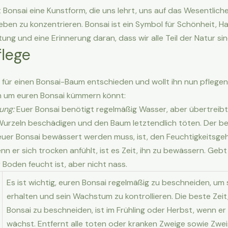
t Bonsai eine Kunstform, die uns lehrt, uns auf das Wesentlich
eben zu konzentrieren. Bonsai ist ein Symbol für Schönheit, 
htung und eine Erinnerung daran, dass wir alle Teil der Natur sin
flege
o für einen Bonsai-Baum entschieden und wollt ihn nun pflegen?
ch um euren Bonsai kümmern könnt:
ung:
Euer Bonsai benötigt regelmäßig Wasser, aber übertreibt e
Wurzeln beschädigen und den Baum letztendlich töten. Der b
 euer Bonsai bewässert werden muss, ist, den Feuchtigkeitsge
nn er sich trocken anfühlt, ist es Zeit, ihn zu bewässern. Geb
 Boden feucht ist, aber nicht nass.
Es ist wichtig, euren Bonsai regelmäßig zu beschneiden, um
erhalten und sein Wachstum zu kontrollieren. Die beste Zei
Bonsai zu beschneiden, ist im Frühling oder Herbst, wenn er
wächst. Entfernt alle toten oder kranken Zweige sowie Zweig