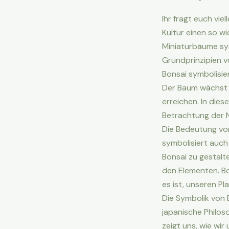
Ihr fragt euch vie
Kultur einen so wi
Miniaturbäume sym
Grundprinzipien 
Bonsai symbolisie
Der Baum wächst 
erreichen. In dies
Betrachtung der N
Die Bedeutung von
symbolisiert auch
Bonsai zu gestalte
den Elementen. Bo
es ist, unseren P
Die Symbolik von B
japanische Philos
zeigt uns, wie wi