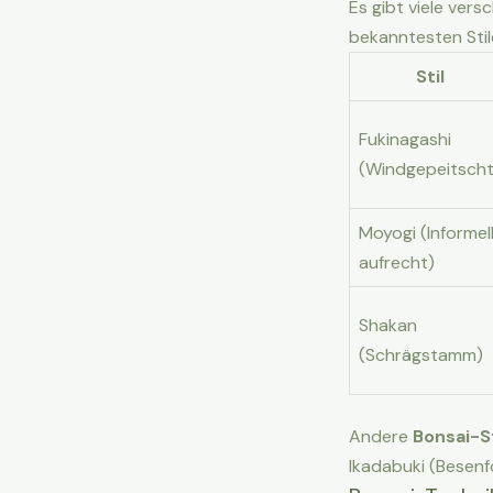
Es gibt viele ver
bekanntesten Stil
Stil
Fukinagashi
(Windgepeitscht
Moyogi (Informel
aufrecht)
Shakan
(Schrägstamm)
Andere
Bonsai-St
Ikadabuki (Besenf