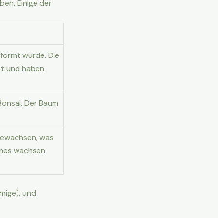
aben. Einige der
eformt wurde. Die
et und haben
 Bonsai. Der Baum
 gewachsen, was
aumes wachsen
mige), und