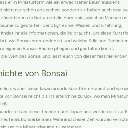
dass er in Miniaturform wie ein erwachsener Baum aussieht.
d nicht nur schön anzusehen, sondern sie haben auch eine s
epräsentieren die Natur und die Harmonie zwischen Mensch u
bäume zu gestalten, benötigt es viel Wissen und Erfahrung.
findet ihr alle Informationen, die ihr braucht, um diese Kunst
fahrt, wie Bonsai entstanden ist und welche Stile und Technike
 eure eigenen Bonsai-Bäume pflegen und gestalten könnt.
in die Welt des Bonsai und lasst euch von dieser faszinierende
hichte von Bonsai
herlich, woher diese faszinierende Kunstform kommt und wie si
te von Bonsai reicht bis ins alte China zurück, wo man Miniat
ieß.
rhunderte kam diese Technik nach Japan und wurde dort zur 
ir heute als Bonsai kennen. Während dieser Zeit wurden versch
elt, um die Miniaturbäume zu gestalten.