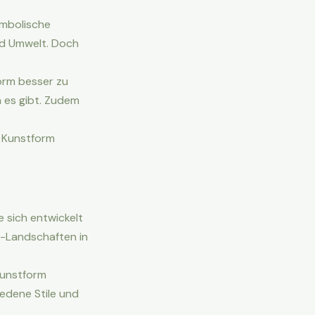
ymbolische
nd Umwelt. Doch
form besser zu
n es gibt. Zudem
n Kunstform
e sich entwickelt
ur-Landschaften in
Kunstform
iedene Stile und