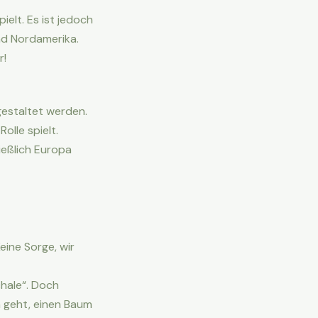
elt. Es ist jedoch
nd Nordamerika.
r!
gestaltet werden.
olle spielt.
ießlich Europa
Keine Sorge, wir
hale“. Doch
m geht, einen Baum