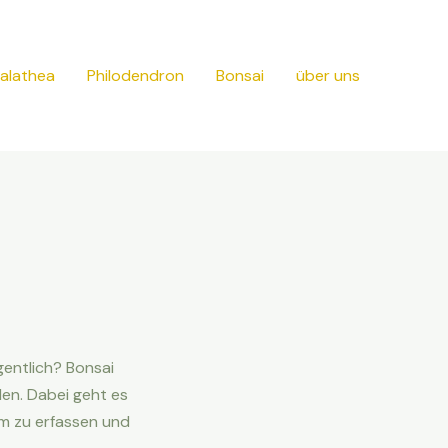
alathea
Philodendron
Bonsai
über uns
gentlich? Bonsai
den. Dabei geht es
um zu erfassen und