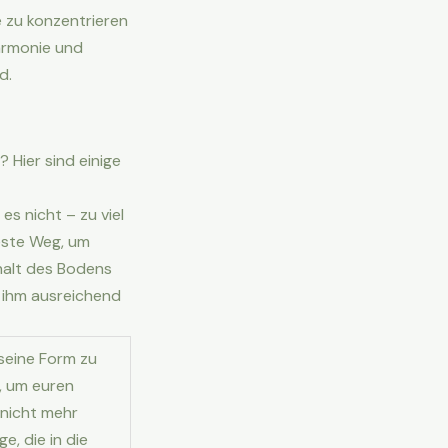
e zu konzentrieren
Harmonie und
d.
 Hier sind einige
s nicht – zu viel
este Weg, um
halt des Bodens
t ihm ausreichend
 seine Form zu
t, um euren
 nicht mehr
e, die in die