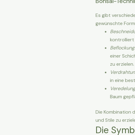
Bonsai-Techni
Es gibt verschied
gewünschte Form z
Beschneidu
kontrollier
Beflockung
einer Schi
zu erzielen.
Verdrahtun
in eine bes
Veredelung
Baum gepfla
Die Kombination d
und Stile zu erziel
Die Symbo