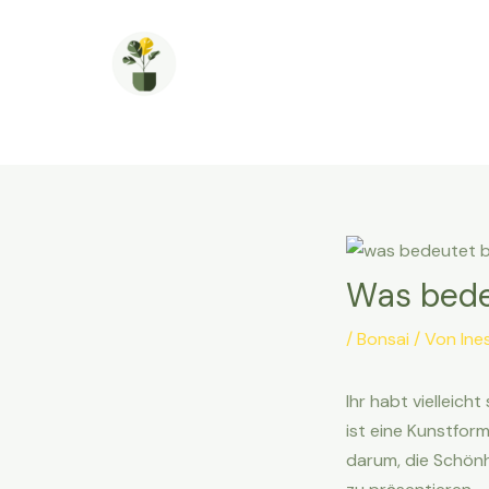
Zum
Inhalt
springen
Was bede
/
Bonsai
/ Von
Ine
Ihr habt vielleich
ist eine Kunstfor
darum, die Schönh