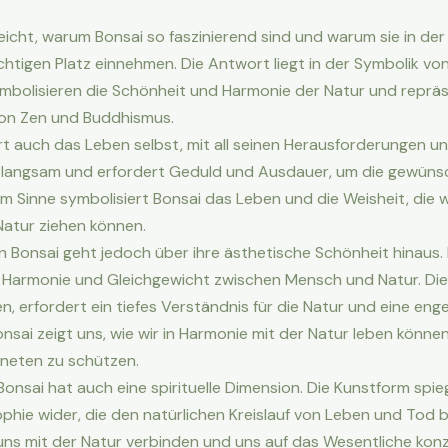
lleicht, warum Bonsai so faszinierend sind und warum sie in de
chtigen Platz einnehmen. Die Antwort liegt in der Symbolik von
bolisieren die Schönheit und Harmonie der Natur und repräs
von Zen und Buddhismus.
rt auch das Leben selbst, mit all seinen Herausforderungen un
langsam und erfordert Geduld und Ausdauer, um die gewüns
em Sinne symbolisiert Bonsai das Leben und die Weisheit, die w
atur ziehen können.
 Bonsai geht jedoch über ihre ästhetische Schönheit hinaus.
 Harmonie und Gleichgewicht zwischen Mensch und Natur. Die
n, erfordert ein tiefes Verständnis für die Natur und eine eng
nsai zeigt uns, wie wir in Harmonie mit der Natur leben könne
laneten zu schützen.
onsai hat auch eine spirituelle Dimension. Die Kunstform spieg
ophie wider, die den natürlichen Kreislauf von Leben und Tod 
r uns mit der Natur verbinden und uns auf das Wesentliche kon