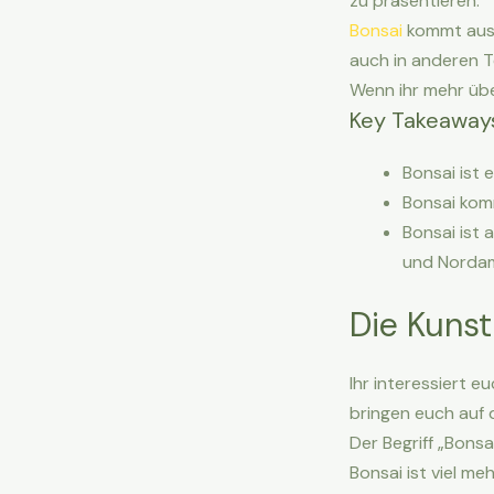
zu präsentieren.
Bonsai
kommt aus J
auch in anderen T
Wenn ihr mehr übe
Key Takeaway
Bonsai ist 
Bonsai komm
Bonsai ist 
und Nordam
Die Kunst
Ihr interessiert e
bringen euch auf
Der Begriff „Bons
Bonsai ist viel me