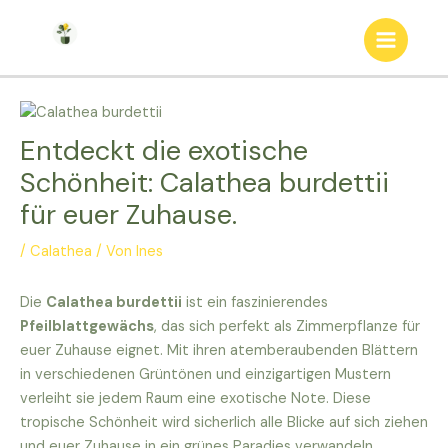
Zum
Inhalt
Main
springen
Menu
Entdeckt die exotische
Schönheit: Calathea burdettii
für euer Zuhause.
/
Calathea
/ Von
Ines
Die
Calathea burdettii
ist ein faszinierendes
Pfeilblattgewächs
, das sich perfekt als Zimmerpflanze für
euer Zuhause eignet. Mit ihren atemberaubenden Blättern
in verschiedenen Grüntönen und einzigartigen Mustern
verleiht sie jedem Raum eine exotische Note. Diese
tropische Schönheit wird sicherlich alle Blicke auf sich ziehen
und euer Zuhause in ein grünes Paradies verwandeln.