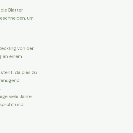
die Blätter
 beschneiden, um
teckling von der
ng an einem
 steht, da dies zu
n genügend
.
ege viele Jahre
esprüht und