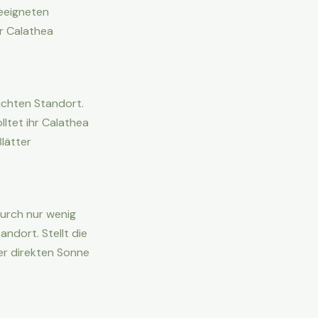
geeigneten
ür Calathea
chten Standort.
lltet ihr Calathea
Blätter
urch nur wenig
ndort. Stellt die
der direkten Sonne