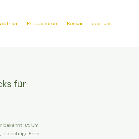
alathea
Philodendron
Bonsai
über uns
cks für
er bekannt ist. Um
, die richtige Erde