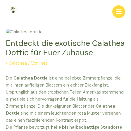
Zum
Inhalt
Main
springen
Men
Entdeckt die exotische Calathea
Dottie für Euer Zuhause
/
Calathea
/ Von
Ines
Die
Calathea Dottie
ist eine beliebte Zimmerpflanze, die
mit ihren auffälligen Blättern ein echter Blickfang ist.
Ursprünglich aus den tropischen Teilen Amerikas stammend,
eignet sie sich hervorragend für die Haltung als
Zimmerpflanze. Die dunkelgrünen Blätter der
Calathea
Dottie
sind mit einem leuchtenden rosa Muster versehen,
das einen faszinierenden Kontrast ergibt.
Die Pflanze bevorzugt
helle bis halbschattige Standorte