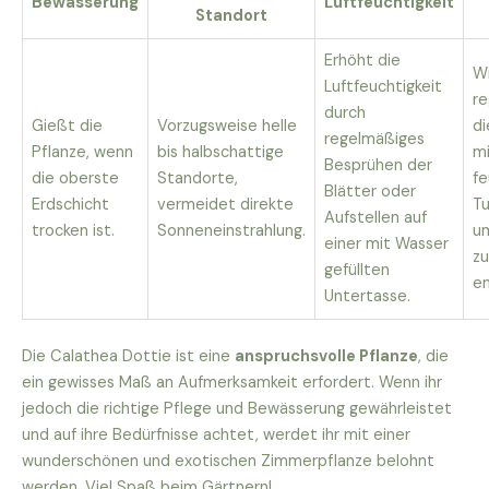
Bewässerung
Luftfeuchtigkeit
Standort
Erhöht die
W
Luftfeuchtigkeit
r
durch
Gießt die
Vorzugsweise helle
di
regelmäßiges
Pflanze, wenn
bis halbschattige
m
Besprühen der
die oberste
Standorte,
f
Blätter oder
Erdschicht
vermeidet direkte
Tu
Aufstellen auf
trocken ist.
Sonneneinstrahlung.
u
einer mit Wasser
zu
gefüllten
en
Untertasse.
Die Calathea Dottie ist eine
anspruchsvolle Pflanze
, die
ein gewisses Maß an Aufmerksamkeit erfordert. Wenn ihr
jedoch die richtige Pflege und Bewässerung gewährleistet
und auf ihre Bedürfnisse achtet, werdet ihr mit einer
wunderschönen und exotischen Zimmerpflanze belohnt
werden. Viel Spaß beim Gärtnern!